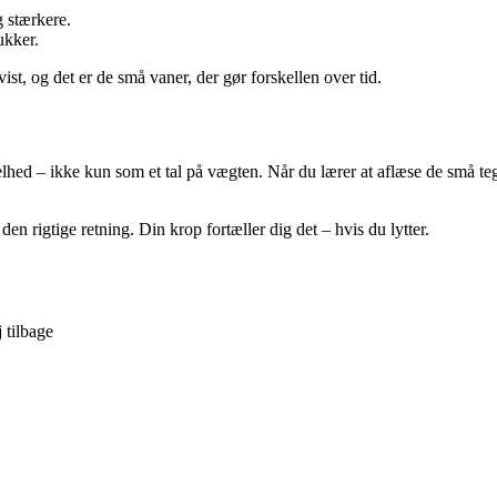
g stærkere.
ukker.
t, og det er de små vaner, der gør forskellen over tid.
d – ikke kun som et tal på vægten. Når du lærer at aflæse de små tegn 
n rigtige retning. Din krop fortæller dig det – hvis du lytter.
 tilbage