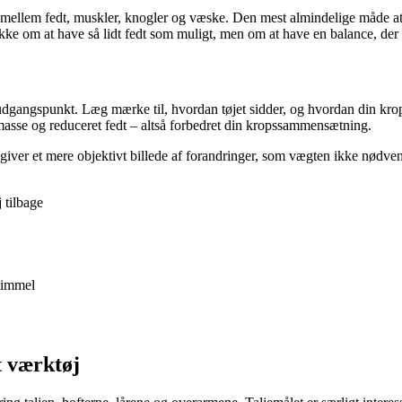
llem fedt, muskler, knogler og væske. Den mest almindelige måde at b
 om at have så lidt fedt som muligt, men om at have en balance, der pas
t udgangspunkt. Læg mærke til, hvordan tøjet sidder, og hvordan din krop
asse og reduceret fedt – altså forbedret din kropssammensætning.
iver et mere objektivt billede af forandringer, som vægten ikke nødvend
 tilbage
himmel
t værktøj