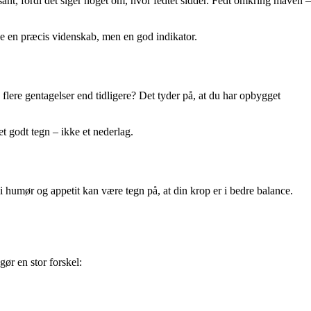
ant, fordi det siger noget om, hvor fedtet sidder. Fedt omkring maven –
ke en præcis videnskab, men en god indikator.
lere gentagelser end tidligere? Det tyder på, at du har opbygget
t godt tegn – ikke et nederlag.
umør og appetit kan være tegn på, at din krop er i bedre balance.
ør en stor forskel: