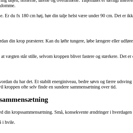
 taljen, hofterne, lårene og overarmene. Taljemålet er særligt interess
sygdomme.
. Er du fx 180 cm høj, bør din talje helst være under 90 cm. Det er ik
n din krop præsterer. Kan du løfte tungere, løbe længere eller udføre f
 vægten står stille, selvom kroppen bliver fastere og stærkere. Det er e
 du har det. Et stabilt energiniveau, bedre søvn og færre udsving i h
vil kroppen ofte selv finde en sundere sammensætning over tid.
pssammensætning
e med din kropssammensætning. Små, konsekvente ændringer i hverdagen g
i hvile.