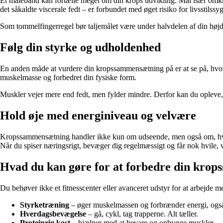
Et målebånd kan fortælle meget om din krops udvikling. Mål især omkring
det såkaldte viscerale fedt – er forbundet med øget risiko for livsstils
Som tommelfingerregel bør taljemålet være under halvdelen af din højde
Følg din styrke og udholdenhed
En anden måde at vurdere din kropssammensætning på er at se på, hvorda
muskelmasse og forbedret din fysiske form.
Muskler vejer mere end fedt, men fylder mindre. Derfor kan du opleve, at
Hold øje med energiniveau og velvære
Kropssammensætning handler ikke kun om udseende, men også om, hvordan
Når du spiser næringsrigt, bevæger dig regelmæssigt og får nok hvile, 
Hvad du kan gøre for at forbedre din kro
Du behøver ikke et fitnesscenter eller avanceret udstyr for at arbejd
Styrketræning
– øger muskelmassen og forbrænder energi, også 
Hverdagsbevægelse
– gå, cykl, tag trapperne. Alt tæller.
Proteinrig kost
– hjælper med at bevare og opbygge muskler.