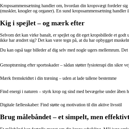
Kropssammensætning handler om, hvordan din kropsvægt fordeler sig me
(muskler, knogler og organer). En sund kropssammensætning handler ikke
Kig i spejlet – og mærk efter
Selvom det kan virke banalt, er spejlet og dit eget kropsbillede et god
ikke har ændret sig? Det kan være tegn på, at du har opbygget muskelm
Du kan også tage billeder af dig selv med nogle ugers mellemrum. Det g
Genoptræning efter sportsskader – sådan støtter fysioterapi din sikre vej
Mærk fremskridtet i din træning – uden at lade tallene bestemme
Find energi i naturen – styrk krop og sind med bevægelse under åben 
Digitale fællesskaber: Find støtte og motivation til din aktive livsstil
Brug målebåndet – et simpelt, men effektiv