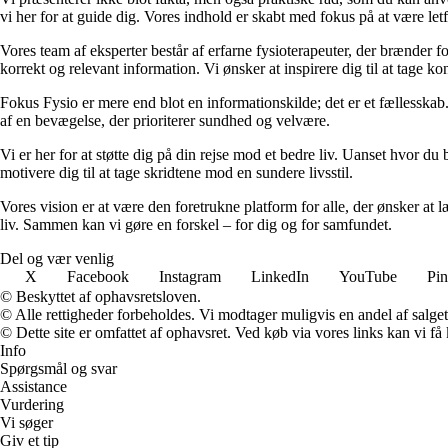
vi her for at guide dig. Vores indhold er skabt med fokus på at være letf
Vores team af eksperter består af erfarne fysioterapeuter, der brænder f
korrekt og relevant information. Vi ønsker at inspirere dig til at tage 
Fokus Fysio er mere end blot en informationskilde; det er et fællesskab. 
af en bevægelse, der prioriterer sundhed og velvære.
Vi er her for at støtte dig på din rejse mod et bedre liv. Uanset hvor du 
motivere dig til at tage skridtene mod en sundere livsstil.
Vores vision er at være den foretrukne platform for alle, der ønsker at l
liv. Sammen kan vi gøre en forskel – for dig og for samfundet.
Del og vær venlig
X
Facebook
Instagram
LinkedIn
YouTube
Pin
© Beskyttet af ophavsretsloven.
© Alle rettigheder forbeholdes. Vi modtager muligvis en andel af salget,
© Dette site er omfattet af ophavsret. Ved køb via vores links kan vi 
Info
Spørgsmål og svar
Assistance
Vurdering
Vi søger
Giv et tip