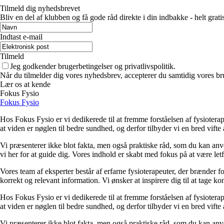
Tilmeld dig nyhedsbrevet
Bliv en del af klubben og få gode råd direkte i din indbakke - helt gratis
Indtast e-mail
Tilmeld
Jeg godkender brugerbetingelser og privatlivspolitik.
Når du tilmelder dig vores nyhedsbrev, accepterer du samtidig vores br
Lær os at kende
Fokus Fysio
Fokus Fysio
Hos Fokus Fysio er vi dedikerede til at fremme forståelsen af fysioterap
at viden er nøglen til bedre sundhed, og derfor tilbyder vi en bred vifte 
Vi præsenterer ikke blot fakta, men også praktiske råd, som du kan anve
vi her for at guide dig. Vores indhold er skabt med fokus på at være letf
Vores team af eksperter består af erfarne fysioterapeuter, der brænder f
korrekt og relevant information. Vi ønsker at inspirere dig til at tage 
Hos Fokus Fysio er vi dedikerede til at fremme forståelsen af fysioterap
at viden er nøglen til bedre sundhed, og derfor tilbyder vi en bred vifte 
Vi præsenterer ikke blot fakta, men også praktiske råd, som du kan anve