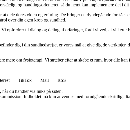
orståeligt og handlingsorienteret, så du nemt kan implementere det i dit 
or at dele deres viden og erfaring. De bringer en dybdegående forståelse
kontrol over din egen krop og sundhed.
Vi opfordrer til dialog og deling af erfaringer, fordi vi ved, at vi lærer
befinder dig i din sundhedsrejse, er vores mål at give dig de værktøjer, du
ære mere om fysioterapi. Vi stræber efter at skabe et rum, hvor alle kan f
terest
TikTok
Mail
RSS
 når du handler via links på siden.
få kommission. Indholdet må kun anvendes med forudgående skriftlig afta