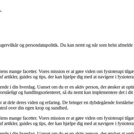
.
ugervilkår og persondatapolitik. Du kan nemt og når som helst afmelde d
iens mange facetter. Vores mission er at gøre viden om fysioterapi tilgæn
af artikler, guides og tips, der kan hjælpe dig med at navigere i fysioter
nde i din hverdag. Uanset om du er en aktiv person, der ønsker at optim
orståeligt og handlingsorienteret, så du nemt kan implementere det i dit 
or at dele deres viden og erfaring. De bringer en dybdegående forståelse
kontrol over din egen krop og sundhed.
iens mange facetter. Vores mission er at gøre viden om fysioterapi tilgæn
af artikler, guides og tips, der kan hjælpe dig med at navigere i fysioter
nde i din hverdag. Uanset om du er en aktiv person, der ønsker at optim