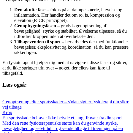
Den akutte fase
– fokus på at dæmpe smerte, hævelse og
inflammation. Her handler det om ro, is, kompression og
elevation (RICE-princippet).
Genopbygningsfasen
– gradvis genoptræning af
bevægelighed, styrke og stabilitet. Øvelserne tilpasses, så du
udfordrer kroppen uden at overbelaste den.
Tilbagevenden til sport
– her arbejdes der med funktionelle
bevægelser, eksplosivitet og koordination, så du kan præstere
sikkert igen.
En fysioterapeut hjælper dig med at navigere i disse faser og sikrer,
at du ikke springer trin over – noget, der ellers kan føre til
tilbagefald.
Læs også:
Genoptræning efter sportsskader – sådan støtter fysioterapi din sikre
vej tilbage
Krop
En sportsskade behøver ikke betyde et langt fravær fra din sport.
Med den rette fysioterapeutiske støtte kan du genvinde styrke,
bevægelighed og selvtillid – og vende tilbage til træningen på en