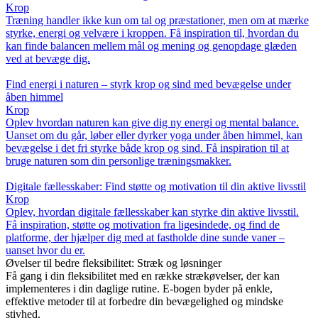
Krop
Træning handler ikke kun om tal og præstationer, men om at mærke
styrke, energi og velvære i kroppen. Få inspiration til, hvordan du
kan finde balancen mellem mål og mening og genopdage glæden
ved at bevæge dig.
Find energi i naturen – styrk krop og sind med bevægelse under
åben himmel
Krop
Oplev hvordan naturen kan give dig ny energi og mental balance.
Uanset om du går, løber eller dyrker yoga under åben himmel, kan
bevægelse i det fri styrke både krop og sind. Få inspiration til at
bruge naturen som din personlige træningsmakker.
Digitale fællesskaber: Find støtte og motivation til din aktive livsstil
Krop
Oplev, hvordan digitale fællesskaber kan styrke din aktive livsstil.
Få inspiration, støtte og motivation fra ligesindede, og find de
platforme, der hjælper dig med at fastholde dine sunde vaner –
uanset hvor du er.
Øvelser til bedre fleksibilitet: Stræk og løsninger
Få gang i din fleksibilitet med en række strækøvelser, der kan
implementeres i din daglige rutine. E-bogen byder på enkle,
effektive metoder til at forbedre din bevægelighed og mindske
stivhed.