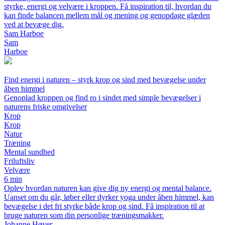
styrke, energi og velvære i kroppen. Få inspiration til, hvordan du
kan finde balancen mellem mål og mening og genopdage glæden
ved at bevæge dig.
Sam Harboe
Sam
Harboe
Find energi i naturen – styrk krop og sind med bevægelse under
åben himmel
Genoplad kroppen og find ro i sindet med simple bevægelser i
naturens friske omgivelser
Krop
Krop
Natur
Træning
Mental sundhed
Friluftsliv
Velvære
6 min
Oplev hvordan naturen kan give dig ny energi og mental balance.
Uanset om du går, løber eller dyrker yoga under åben himmel, kan
bevægelse i det fri styrke både krop og sind. Få inspiration til at
bruge naturen som din personlige træningsmakker.
Johanne Høyer