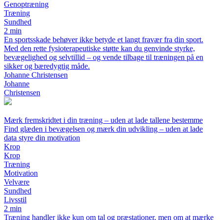
Genoptræning
Træning
Sundhed
2 min
En sportsskade behøver ikke betyde et langt fravær fra din sport.
Med den rette fysioterapeutiske støtte kan du genvinde styrke,
bevægelighed og selvtillid – og vende tilbage til træningen på en
sikker og bæredygtig måde.
Johanne Christensen
Johanne
Christensen
Mærk fremskridtet i din træning – uden at lade tallene bestemme
Find glæden i bevægelsen og mærk din udvikling – uden at lade
data styre din motivation
Krop
Krop
Træning
Motivation
Velvære
Sundhed
Livsstil
2 min
Træning handler ikke kun om tal og præstationer, men om at mærke