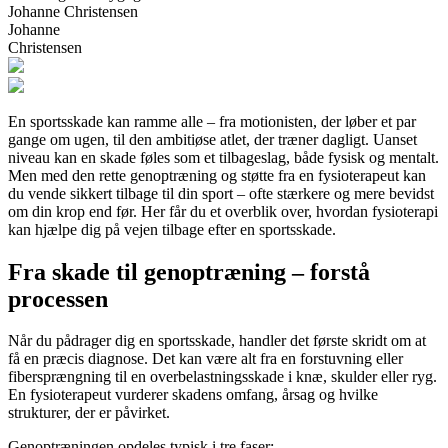
Johanne Christensen
Johanne
Christensen
En sportsskade kan ramme alle – fra motionisten, der løber et par
gange om ugen, til den ambitiøse atlet, der træner dagligt. Uanset
niveau kan en skade føles som et tilbageslag, både fysisk og mentalt.
Men med den rette genoptræning og støtte fra en fysioterapeut kan
du vende sikkert tilbage til din sport – ofte stærkere og mere bevidst
om din krop end før. Her får du et overblik over, hvordan fysioterapi
kan hjælpe dig på vejen tilbage efter en sportsskade.
Fra skade til genoptræning – forstå
processen
Når du pådrager dig en sportsskade, handler det første skridt om at
få en præcis diagnose. Det kan være alt fra en forstuvning eller
fibersprængning til en overbelastningsskade i knæ, skulder eller ryg.
En fysioterapeut vurderer skadens omfang, årsag og hvilke
strukturer, der er påvirket.
Genoptræningen opdeles typisk i tre faser: