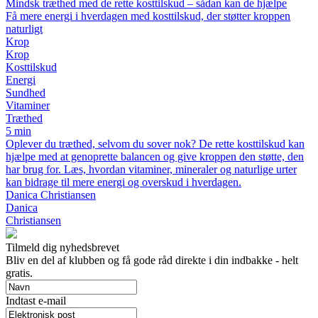
Mindsk træthed med de rette kosttilskud – sådan kan de hjælpe
Få mere energi i hverdagen med kosttilskud, der støtter kroppen
naturligt
Krop
Krop
Kosttilskud
Energi
Sundhed
Vitaminer
Træthed
5 min
Oplever du træthed, selvom du sover nok? De rette kosttilskud kan
hjælpe med at genoprette balancen og give kroppen den støtte, den
har brug for. Læs, hvordan vitaminer, mineraler og naturlige urter
kan bidrage til mere energi og overskud i hverdagen.
Danica Christiansen
Danica
Christiansen
Tilmeld dig nyhedsbrevet
Bliv en del af klubben og få gode råd direkte i din indbakke - helt
gratis.
Indtast e-mail