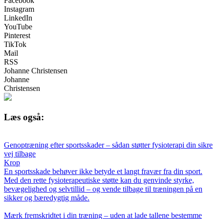
Facebook
Instagram
LinkedIn
YouTube
Pinterest
TikTok
Mail
RSS
Johanne Christensen
Johanne
Christensen
Læs også:
Genoptræning efter sportsskader – sådan støtter fysioterapi din sikre
vej tilbage
Krop
En sportsskade behøver ikke betyde et langt fravær fra din sport.
Med den rette fysioterapeutiske støtte kan du genvinde styrke,
bevægelighed og selvtillid – og vende tilbage til træningen på en
sikker og bæredygtig måde.
Mærk fremskridtet i din træning – uden at lade tallene bestemme