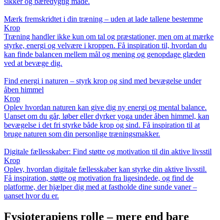
sikker og bæredygtig måde.
Mærk fremskridtet i din træning – uden at lade tallene bestemme
Krop
Træning handler ikke kun om tal og præstationer, men om at mærke
styrke, energi og velvære i kroppen. Få inspiration til, hvordan du
kan finde balancen mellem mål og mening og genopdage glæden
ved at bevæge dig.
Find energi i naturen – styrk krop og sind med bevægelse under
åben himmel
Krop
Oplev hvordan naturen kan give dig ny energi og mental balance.
Uanset om du går, løber eller dyrker yoga under åben himmel, kan
bevægelse i det fri styrke både krop og sind. Få inspiration til at
bruge naturen som din personlige træningsmakker.
Digitale fællesskaber: Find støtte og motivation til din aktive livsstil
Krop
Oplev, hvordan digitale fællesskaber kan styrke din aktive livsstil.
Få inspiration, støtte og motivation fra ligesindede, og find de
platforme, der hjælper dig med at fastholde dine sunde vaner –
uanset hvor du er.
Fysioterapiens rolle – mere end bare