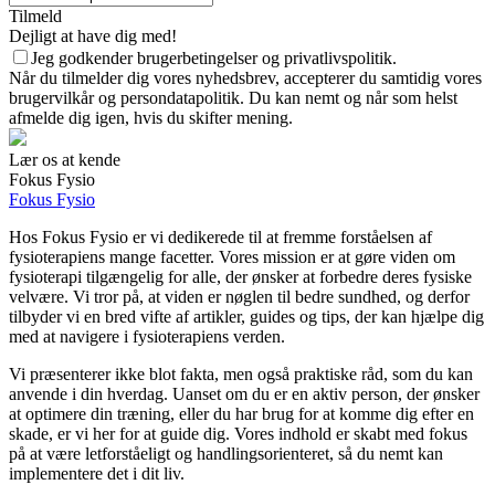
Tilmeld
Dejligt at have dig med!
Jeg godkender brugerbetingelser og privatlivspolitik.
Når du tilmelder dig vores nyhedsbrev, accepterer du samtidig vores
brugervilkår og persondatapolitik. Du kan nemt og når som helst
afmelde dig igen, hvis du skifter mening.
Lær os at kende
Fokus Fysio
Fokus Fysio
Hos Fokus Fysio er vi dedikerede til at fremme forståelsen af
fysioterapiens mange facetter. Vores mission er at gøre viden om
fysioterapi tilgængelig for alle, der ønsker at forbedre deres fysiske
velvære. Vi tror på, at viden er nøglen til bedre sundhed, og derfor
tilbyder vi en bred vifte af artikler, guides og tips, der kan hjælpe dig
med at navigere i fysioterapiens verden.
Vi præsenterer ikke blot fakta, men også praktiske råd, som du kan
anvende i din hverdag. Uanset om du er en aktiv person, der ønsker
at optimere din træning, eller du har brug for at komme dig efter en
skade, er vi her for at guide dig. Vores indhold er skabt med fokus
på at være letforståeligt og handlingsorienteret, så du nemt kan
implementere det i dit liv.