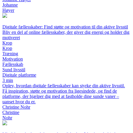
Johanne
Høyer
Digitale fællesskaber: Find støtte og motivation til din aktive livsstil
Bliv en del af online fællesskaber, der giver dig energi og holder dig
motiveret
Krop
Krop
Træning
Motivation
Fællesskab
Sund livsstil
Digitale platforme
3 min
Oplev, hvordan digitale fællesskaber kan styrke din aktive livsstil.
Få inspiration, støtte og motivation fra ligesindede, og find de
platforme, der hjælper dig med at fastholde dine sunde vaner –
uanset hvor du er.
Christine Nohr
Christine
Nohr