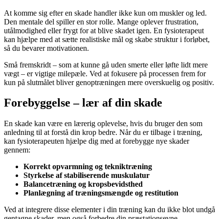
At komme sig efter en skade handler ikke kun om muskler og led.
Den mentale del spiller en stor rolle. Mange oplever frustration,
utålmodighed eller frygt for at blive skadet igen. En fysioterapeut
kan hjælpe med at sætte realistiske mål og skabe struktur i forløbet,
så du bevarer motivationen.
Små fremskridt – som at kunne gå uden smerte eller løfte lidt mere
vægt – er vigtige milepæle. Ved at fokusere på processen frem for
kun på slutmålet bliver genoptræningen mere overskuelig og positiv.
Forebyggelse – lær af din skade
En skade kan være en lærerig oplevelse, hvis du bruger den som
anledning til at forstå din krop bedre. Når du er tilbage i træning,
kan fysioterapeuten hjælpe dig med at forebygge nye skader
gennem:
Korrekt opvarmning og tekniktræning
Styrkelse af stabiliserende muskulatur
Balancetræning og kropsbevidsthed
Planlægning af træningsmængde og restitution
Ved at integrere disse elementer i din træning kan du ikke blot undgå
gentagne skader, men også forbedre din præstationsevne.