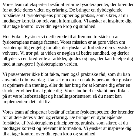
Vores team af eksperter består af erfarne fysioterapeuter, der brænder
for at dele deres viden og erfaring. De bringer en dybdegående
forståelse af fysioterapiens principper og praksis, som sikrer, at du
modtager korrekt og relevant information. Vi ønsker at inspirere dig
til at tage kontrol over din egen krop og sundhed.
Hos Fokus Fysio er vi dedikerede til at fremme forståelsen af
fysioterapiens mange facetter. Vores mission er at gøre viden om
fysioterapi tilgængelig for alle, der ønsker at forbedre deres fysiske
velvære. Vi tror på, at viden er nøglen til bedre sundhed, og derfor
tilbyder vi en bred vifte af artikler, guides og tips, der kan hjælpe dig
med at navigere i fysioterapiens verden.
Vi præsenterer ikke blot fakta, men også praktiske råd, som du kan
anvende i din hverdag. Uanset om du er en aktiv person, der ønsker
at optimere din træning, eller du har brug for at komme dig efter en
skade, er vi her for at guide dig. Vores indhold er skabt med fokus
på at være letforståeligt og handlingsorienteret, så du nemt kan
implementere det i dit liv.
Vores team af eksperter består af erfarne fysioterapeuter, der brænder
for at dele deres viden og erfaring. De bringer en dybdegående
forståelse af fysioterapiens principper og praksis, som sikrer, at du
modtager korrekt og relevant information. Vi ønsker at inspirere dig
til at tage kontrol over din egen krop og sundhed.